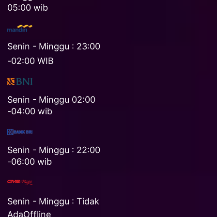
05:00 wib
Senin - Minggu : 23:00
-02:00 WIB
Senin - Minggu 02:00
-04:00 wib
Senin - Minggu : 22:00
-06:00 wib
Senin - Minggu : Tidak
AdaOffline