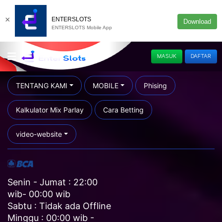
×
ENTERSLOTS
Download
ENTERSLOTS Mobile App
MASUK
DAFTAR
TENTANG KAMI
MOBILE
Phising
Kalkulator Mix Parlay
Cara Betting
video-website
Senin - Jumat : 22:00
wib- 00:00 wib
Sabtu : Tidak ada Offline
Minggu : 00:00 wib -