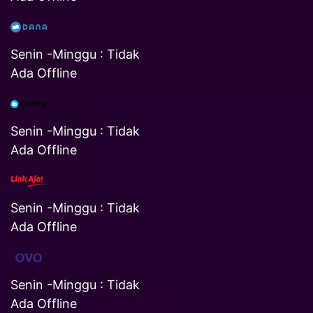
Senin -Minggu : Tidak
Ada Offline
Senin -Minggu : Tidak
Ada Offline
Senin -Minggu : Tidak
Ada Offline
Senin -Minggu : Tidak
Ada Offline