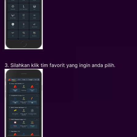
3. Silahkan klik tim favorit yang ingin anda pilih.