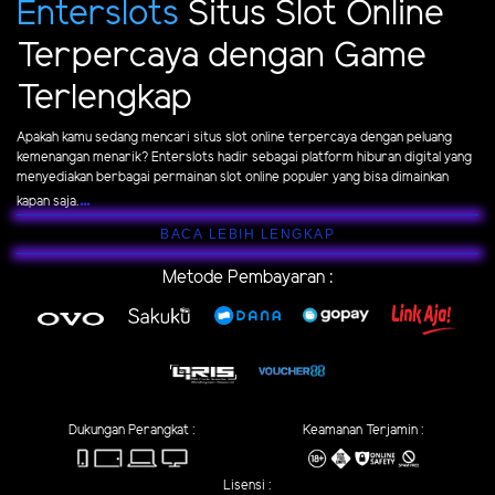
Enterslots
Situs Slot Online
Terpercaya dengan Game
Terlengkap
Apakah kamu sedang mencari situs slot online terpercaya dengan peluang
kemenangan menarik? Enterslots hadir sebagai platform hiburan digital yang
menyediakan berbagai permainan slot online populer yang bisa dimainkan
...
kapan saja.
BACA LEBIH LENGKAP
Metode Pembayaran :
Dukungan Perangkat :
Keamanan Terjamin :
Lisensi :