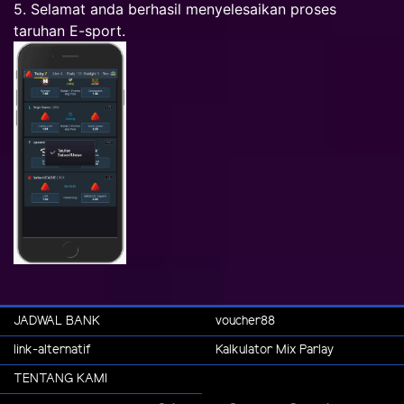
5. Selamat anda berhasil menyelesaikan proses
taruhan E-sport.
JADWAL BANK
voucher88
link-alternatif
Kalkulator Mix Parlay
TENTANG KAMI