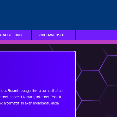
ARA BETTING
VIDEO-WEBSITE
lots Resmi sebagai link alternatif atau
ternet seperti Nawala, Internet Positif
k alternatif ini akan membantu anda